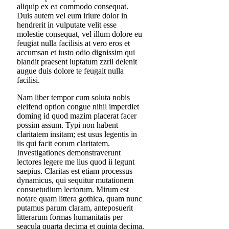
aliquip ex ea commodo consequat.
Duis autem vel eum iriure dolor in
hendrerit in vulputate velit esse
molestie consequat, vel illum dolore eu
feugiat nulla facilisis at vero eros et
accumsan et iusto odio dignissim qui
blandit praesent luptatum zzril delenit
augue duis dolore te feugait nulla
facilisi.
Nam liber tempor cum soluta nobis
eleifend option congue nihil imperdiet
doming id quod mazim placerat facer
possim assum. Typi non habent
claritatem insitam; est usus legentis in
iis qui facit eorum claritatem.
Investigationes demonstraverunt
lectores legere me lius quod ii legunt
saepius. Claritas est etiam processus
dynamicus, qui sequitur mutationem
consuetudium lectorum. Mirum est
notare quam littera gothica, quam nunc
putamus parum claram, anteposuerit
litterarum formas humanitatis per
seacula quarta decima et quinta decima.