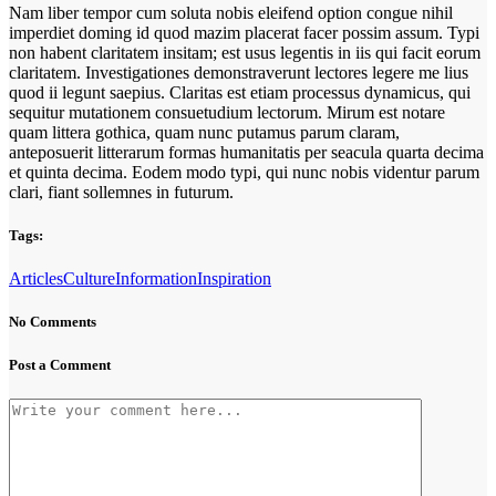
Nam liber tempor cum soluta nobis eleifend option congue nihil
imperdiet doming id quod mazim placerat facer possim assum. Typi
non habent claritatem insitam; est usus legentis in iis qui facit eorum
claritatem. Investigationes demonstraverunt lectores legere me lius
quod ii legunt saepius. Claritas est etiam processus dynamicus, qui
sequitur mutationem consuetudium lectorum. Mirum est notare
quam littera gothica, quam nunc putamus parum claram,
anteposuerit litterarum formas humanitatis per seacula quarta decima
et quinta decima. Eodem modo typi, qui nunc nobis videntur parum
clari, fiant sollemnes in futurum.
Tags:
Articles
Culture
Information
Inspiration
No Comments
Post a Comment